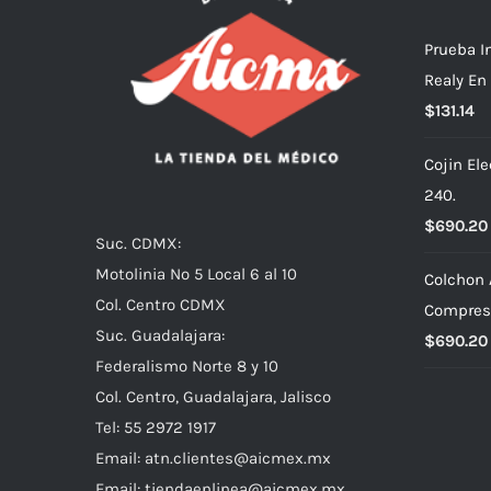
Prueba I
Realy En
$
131.14
Cojin El
240.
$
690.20
Suc. CDMX:
Motolinia No 5 Local 6 al 10
Colchon 
Col. Centro CDMX
Compres
Suc. Guadalajara:
$
690.20
Federalismo Norte 8 y 10
Col. Centro, Guadalajara, Jalisco
Tel: 55 2972 1917
Email:
atn.clientes@aicmex.mx
Email:
tiendaenlinea@aicmex.mx