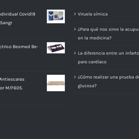
ndividual Covid19
Viruela símica
 Sangr
¿Para qué nos sirve la acupu
en la medicina?
ectrico Besmed Be-
La diferencia entre un infart
paro cardíaco
¿Cómo realizar una prueba d
Antiescaras
glucosa?
or M/F605.