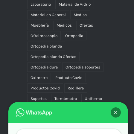
Laboratorio
Material de Vidrio
Material en General
Medias
Mueblería
Médicos
Ofertas
Oftalmoscopio
Ortopedia
Ortopedia blanda
Ortopedia blanda Ofertas
Ortopedia dura
Ortopedia soportes
Oxímetro
Producto Covid
Productos Covid
Rodillera
Soportes
Termómetro
Uniforme
Uniformes
Vascular Compresión
Vibradores