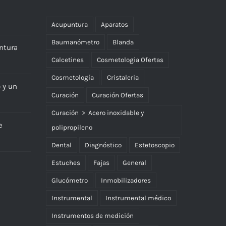
Acupuntura
Aparatos
Baumanómetro
Blanda
ntura
Calcetines
Cosmetologia Ofertas
Cosmetología
Cristaleria
o y un
Curación
Curación Ofertas
Curación > Acero inoxidable y
e
polipropileno
Dental
Diagnóstico
Estetoscopio
Estuches
Fajas
General
Glucómetro
Inmobilizadores
Instrumental
Instrumental médico
Instrumentos de medición