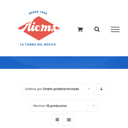
Saltar
al
contenido
Ordena por
Orden predeterminado
Mostrar
16 productos