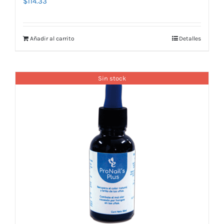
$
114.33
Añadir al carrito
Detalles
Sin stock