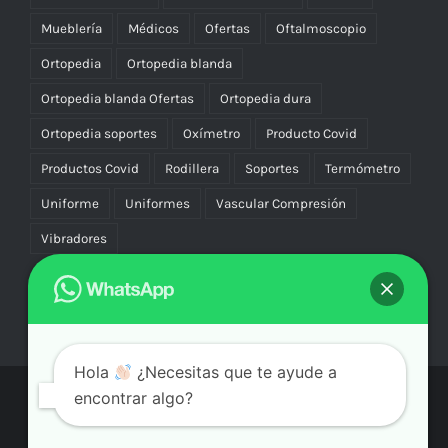
Mueblería
Médicos
Ofertas
Oftalmoscopio
Ortopedia
Ortopedia blanda
Ortopedia blanda Ofertas
Ortopedia dura
Ortopedia soportes
Oxímetro
Producto Covid
Productos Covid
Rodillera
Soportes
Termómetro
Uniforme
Uniformes
Vascular Compresión
Vibradores
Hola
¿Necesitas que te ayude a
encontrar algo?
© Copyright
2026 | Aicmx Tienda | Todos los Derechos
Reservados | By
SC