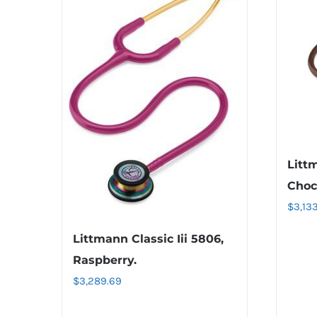
Littm
Choc
$
3,13
Littmann Classic Iii 5806,
Raspberry.
$
3,289.69