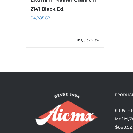
Littmann Master Classic Ii
2141 Black Ed.
$
4,235.52
Quick View
PRODUC
Kit Este
Mdf M/7
$
663.52