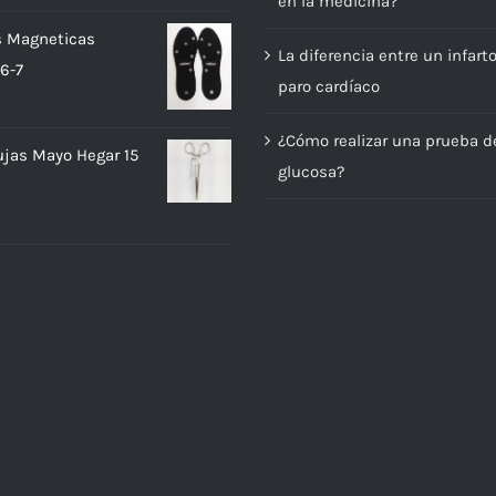
en la medicina?
precio
precio
original
actual
as Magneticas
La diferencia entre un infart
era:
es:
6-7
paro cardíaco
$663.52.
$464.46.
¿Cómo realizar una prueba d
ujas Mayo Hegar 15
glucosa?