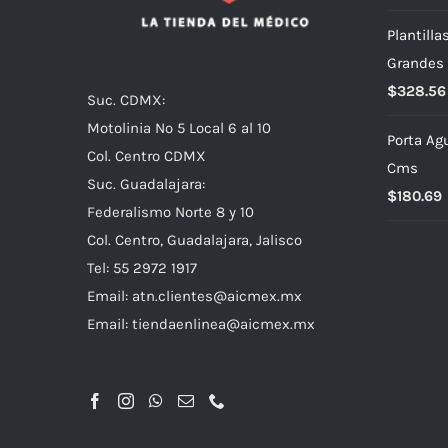
Plantill
Grandes 
$
328.56
Suc. CDMX:
Motolinia No 5 Local 6 al 10
Porta Ag
Col. Centro CDMX
Cms
Suc. Guadalajara:
$
180.69
Federalismo Norte 8 y 10
Col. Centro, Guadalajara, Jalisco
Tel: 55 2972 1917
Email:
atn.clientes@aicmex.mx
Email:
tiendaenlinea@aicmex.mx