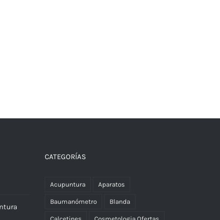
CATEGORÍAS
Acupuntura
Aparatos
Baumanómetro
Blanda
ntura
Calcetines
Cosmetologia Ofertas