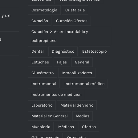
Cosmetología
Cristaleria
o y un
Curación
Curación Ofertas
Curación > Acero inoxidable y
e
polipropileno
Dental
Diagnóstico
Estetoscopio
Estuches
Fajas
General
Glucómetro
Inmobilizadores
Instrumental
Instrumental médico
Instrumentos de medición
Laboratorio
Material de Vidrio
Material en General
Medias
Mueblería
Médicos
Ofertas
Oftalmoscopio
Ortopedia