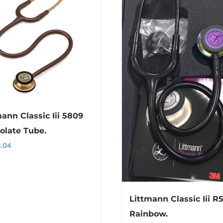
ann Classic Iii 5809
olate Tube.
3.04
Littmann Classic Iii R
Rainbow.