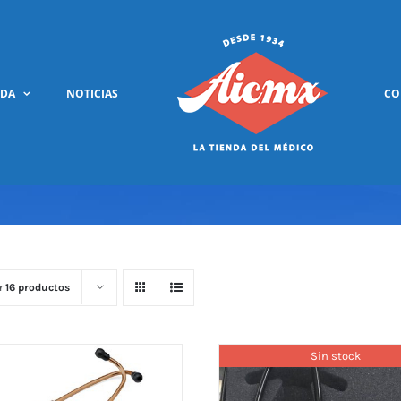
NDA
NOTICIAS
CO
r
16 productos
Sin stock