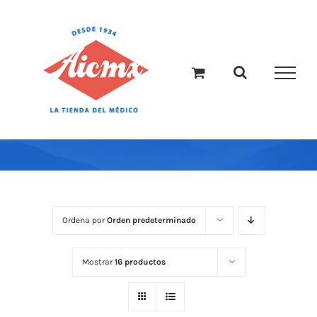
Saltar
al
contenido
Ordena por
Orden predeterminado
Mostrar
16 productos