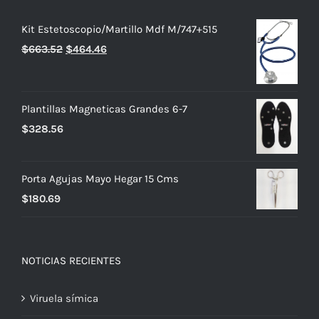
Kit Estetoscopio/Martillo Mdf M/747+515
El
El
$
663.52
$
464.46
precio
precio
original
actual
era:
es:
Plantillas Magneticas Grandes 6-7
$663.52.
$464.46.
$
328.56
Porta Agujas Mayo Hegar 15 Cms
$
180.69
NOTICIAS RECIENTES
Viruela símica