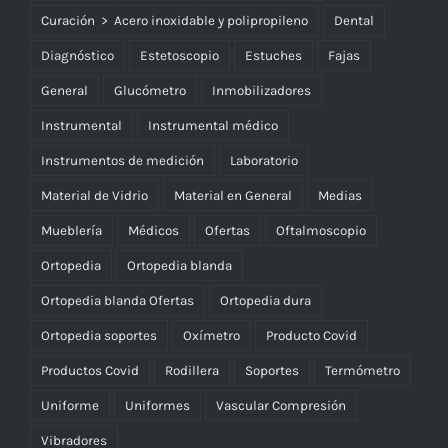
Curación > Acero inoxidable y polipropileno
Dental
Diagnóstico
Estetoscopio
Estuches
Fajas
General
Glucómetro
Inmobilizadores
Instrumental
Instrumental médico
Instrumentos de medición
Laboratorio
Material de Vidrio
Material en General
Medias
Mueblería
Médicos
Ofertas
Oftalmoscopio
Ortopedia
Ortopedia blanda
Ortopedia blanda Ofertas
Ortopedia dura
Ortopedia soportes
Oxímetro
Producto Covid
Productos Covid
Rodillera
Soportes
Termómetro
Uniforme
Uniformes
Vascular Compresión
Vibradores