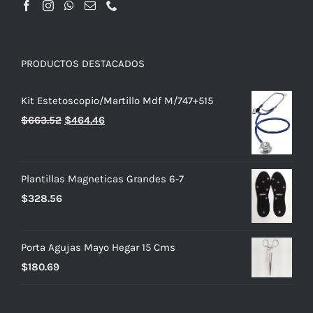
PRODUCTOS DESTACADOS
Kit Estetoscopio/Martillo Mdf M/747+515
El
El
$
663.52
$
464.46
precio
precio
original
actual
era:
es:
Plantillas Magneticas Grandes 6-7
$663.52.
$464.46.
$
328.56
Porta Agujas Mayo Hegar 15 Cms
$
180.69