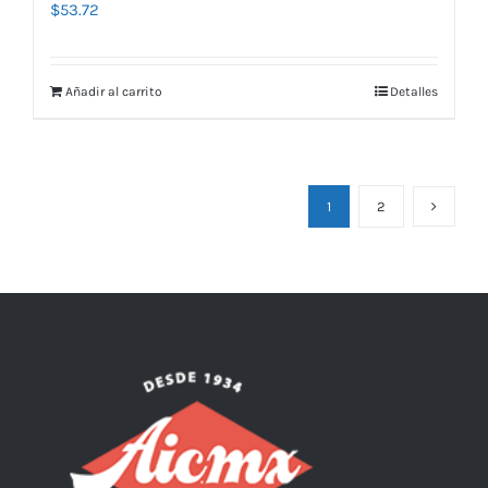
$
53.72
Añadir al carrito
Detalles
1
2