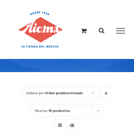
Saltar
al
contenido
Ordena por
Orden predeterminado
Mostrar
16 productos