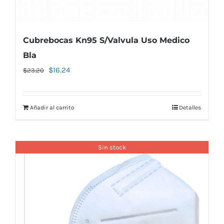
Cubrebocas Kn95 S/Valvula Uso Medico
Bla
El
El
$
16.24
$
23.20
precio
precio
original
actual
Añadir al carrito
Detalles
era:
es:
$23.20.
$16.24.
Sin stock