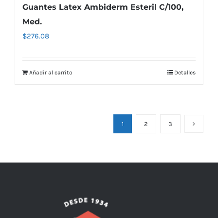
Guantes Latex Ambiderm Esteril C/100,
Med.
$
276.08
Añadir al carrito
Detalles
1
2
3