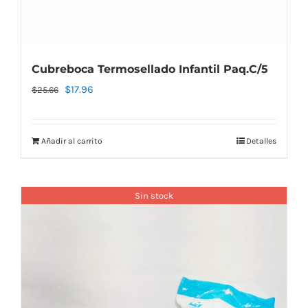
Cubreboca Termosellado Infantil Paq.C/5
El
El
$
17.96
$
25.66
precio
precio
original
actual
Añadir al carrito
Detalles
era:
es:
$25.66.
$17.96.
Sin stock