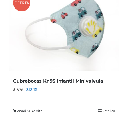
OFERTA
Cubrebocas Kn95 Infantil Minivalvula
El
El
$
13.15
$
18.79
precio
precio
original
actual
Añadir al carrito
Detalles
era:
es:
$18.79.
$13.15.