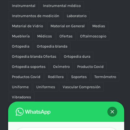
Instrumental
Instrumental médico
Instrumentos de medición
Laboratorio
Material de Vidrio
Material en General
Medias
Mueblería
Médicos
Ofertas
Oftalmoscopio
Ortopedia
Ortopedia blanda
Ortopedia blanda Ofertas
Ortopedia dura
Ortopedia soportes
Oxímetro
Producto Covid
Productos Covid
Rodillera
Soportes
Termómetro
Uniforme
Uniformes
Vascular Compresión
Vibradores