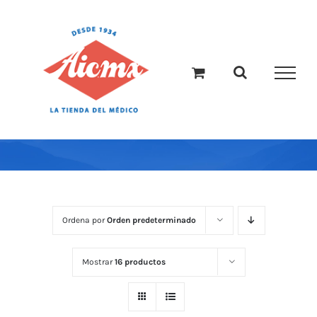
Saltar
al
contenido
Ordena por
Orden predeterminado
Mostrar
16 productos