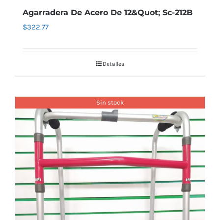
Agarradera De Acero De 12&Quot; Sc-212B
$
322.77
Detalles
Sin stock