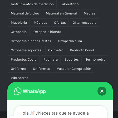
Instrumentos de medición
Laboratorio
Material de Vidrio
Material en General
Medias
Mueblería
Médicos
Ofertas
Oftalmoscopio
Ortopedia
Ortopedia blanda
Ortopedia blanda Ofertas
Ortopedia dura
Ortopedia soportes
Oxímetro
Producto Covid
Productos Covid
Rodillera
Soportes
Termómetro
Uniforme
Uniformes
Vascular Compresión
Vibradores
Hola
¿Necesitas que te ayude a