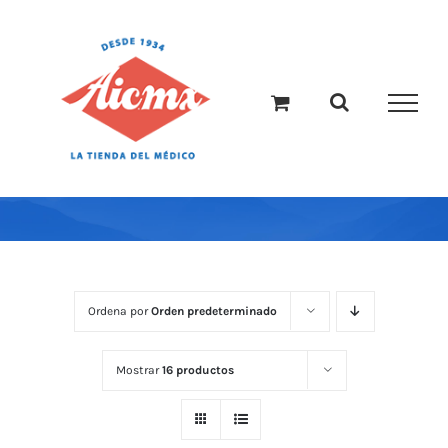
Saltar
al
contenido
Ordena por
Orden predeterminado
Mostrar
16 productos