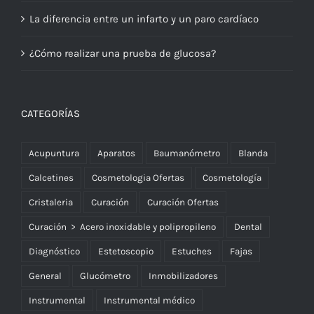
La diferencia entre un infarto y un paro cardíaco
¿Cómo realizar una prueba de glucosa?
CATEGORÍAS
Acupuntura
Aparatos
Baumanómetro
Blanda
Calcetines
Cosmetologia Ofertas
Cosmetología
Cristaleria
Curación
Curación Ofertas
Curación > Acero inoxidable y polipropileno
Dental
Diagnóstico
Estetoscopio
Estuches
Fajas
General
Glucómetro
Inmobilizadores
Instrumental
Instrumental médico