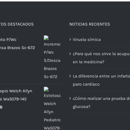
TOS DESTACADOS
NOTICIAS RECIENTES
nto P/Wc
Viruela símica
sa Brazos Sc-672
¿Para qué nos sirve la acupu
en la medicina?
La diferencia entre un infart
paro cardíaco
opio Welch Allyn
¿Cómo realizar una prueba d
co Wa5079-145
glucosa?
98