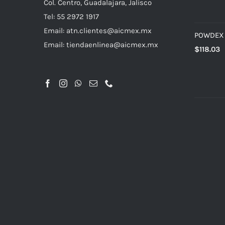
Col. Centro, Guadalajara, Jalisco
Tel: 55 2972 1917
Email:
atn.clientes@aicmex.mx
POWDEX T
Email:
tiendaenlinea@aicmex.mx
$
118.03