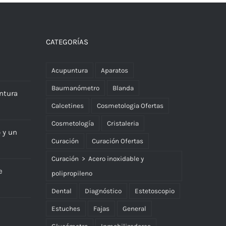
CATEGORÍAS
Acupuntura
Aparatos
Baumanómetro
Blanda
ntura
Calcetines
Cosmetologia Ofertas
Cosmetología
Cristaleria
o y un
Curación
Curación Ofertas
Curación > Acero inoxidable y
e
polipropileno
Dental
Diagnóstico
Estetoscopio
Estuches
Fajas
General