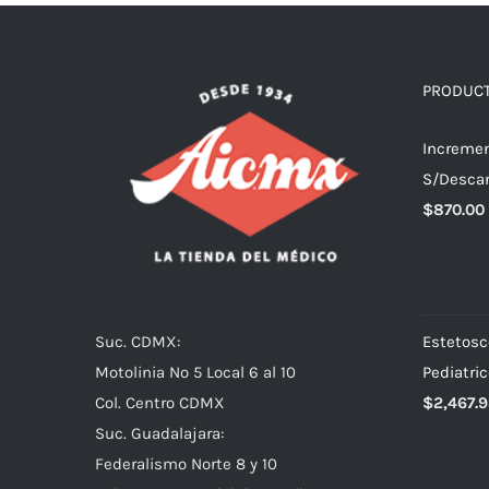
PRODUC
Increme
S/Descan
$
870.00
Suc. CDMX:
Estetosc
Motolinia No 5 Local 6 al 10
Pediatri
Col. Centro CDMX
$
2,467.
Suc. Guadalajara:
Federalismo Norte 8 y 10