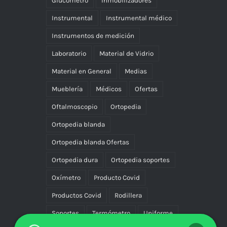
Glucómetro
Inmobilizadores
Instrumental
Instrumental médico
Instrumentos de medición
Laboratorio
Material de Vidrio
Material en General
Medias
Mueblería
Médicos
Ofertas
Oftalmoscopio
Ortopedia
Ortopedia blanda
Ortopedia blanda Ofertas
Ortopedia dura
Ortopedia soportes
Oxímetro
Producto Covid
Productos Covid
Rodillera
Soportes
Termómetro
Uniforme