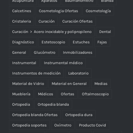
Acupuntura
Aparatos
Baumanómetro
Blanda
Calcetines
Cosmetologia Ofertas
Cosmetología
Cristaleria
Curación
Curación Ofertas
Curación > Acero inoxidable y polipropileno
Dental
Diagnóstico
Estetoscopio
Estuches
Fajas
General
Glucómetro
Inmobilizadores
Instrumental
Instrumental médico
Instrumentos de medición
Laboratorio
Material de Vidrio
Material en General
Medias
Mueblería
Médicos
Ofertas
Oftalmoscopio
Ortopedia
Ortopedia blanda
Ortopedia blanda Ofertas
Ortopedia dura
Ortopedia soportes
Oxímetro
Producto Covid