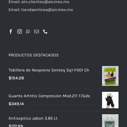
Email:
atn.clientes@aicmex.mx
Email:
tiendaenlinea@aicmex.mx
PRODUCTOS DESTACADOS
Tobillera de Neopreno Senteq Sq1-F001 Ch
$
154.28
Guante Artritis Compresion Mod.211 T/Gde
$
349.14
Antiseptico Jabon 3.85 Lt
$
177.89