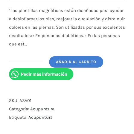
"Las plantillas magnéticas están diseñadas para ayudar
a desinflamar los pies, mejorar la circulación y disminuir
dolores en las piernas. Son utilizadas por sus excelentes
resultados: • En personas diabéticas. • En las personas
que est…
AÑADIR AL CARRITO
Plantillas
Magneticas
Pedir más información
Chicas
2-
3
SKU:
ASV01
cantidad
Categoría:
Acupuntura
Etiqueta:
Acupuntura