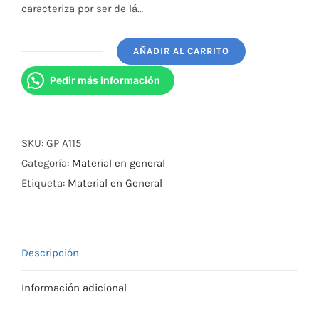
caracteriza por ser de lá…
AÑADIR AL CARRITO
Sonda
Nelaton
Pedir más información
Latex
20Fr
Ke8887660218
SKU:
GP A115
cantidad
Categoría:
Material en general
Etiqueta:
Material en General
Descripción
Información adicional