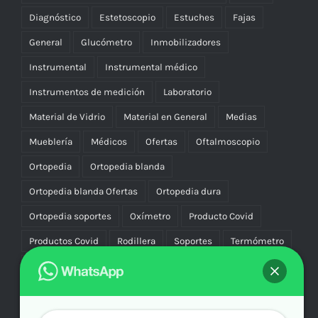
Diagnóstico
Estetoscopio
Estuches
Fajas
General
Glucómetro
Inmobilizadores
Instrumental
Instrumental médico
Instrumentos de medición
Laboratorio
Material de Vidrio
Material en General
Medias
Mueblería
Médicos
Ofertas
Oftalmoscopio
Ortopedia
Ortopedia blanda
Ortopedia blanda Ofertas
Ortopedia dura
Ortopedia soportes
Oxímetro
Producto Covid
Productos Covid
Rodillera
Soportes
Termómetro
Uniforme
Uniformes
Vascular Compresión
Vibradores