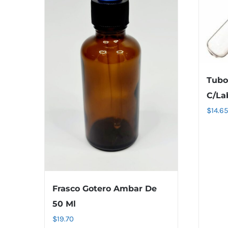
Tubo
C/La
$
14.65
Frasco Gotero Ambar De
50 Ml
$
19.70