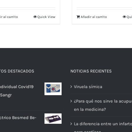
r al carrito
Quick View
Añadir al carrito
Qui
TOS DESTACADOS
NOTICIAS RECIENTES
ndividual Covid19
Viruela símica
 Sangr
¿Para qué nos sirve la acupu
en la medicina?
ectrico Besmed Be-
La diferencia entre un infart
paro cardíaco