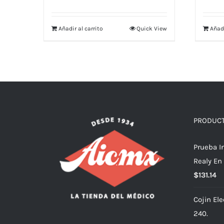
Añadir al carrito
Quick View
Añadi
PRODUC
Prueba I
Realy En
$
131.14
Cojin El
240.