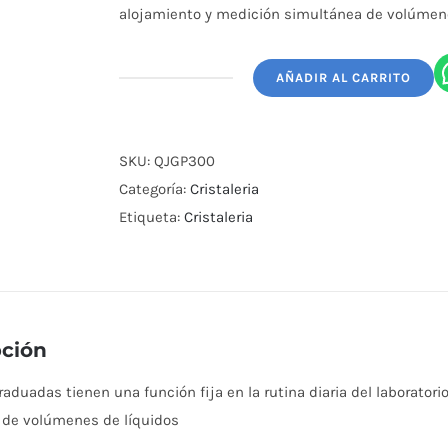
alojamiento y medición simultánea de volúmene
AÑADIR AL CARRITO
Jarra
Graduada
Plastico
SKU:
QJGP300
3000
Categoría:
Cristaleria
Ml
Etiqueta:
Cristaleria
Kartell
cantidad
pción
raduadas tienen una función fija en la rutina diaria del laboratori
 de volúmenes de líquidos