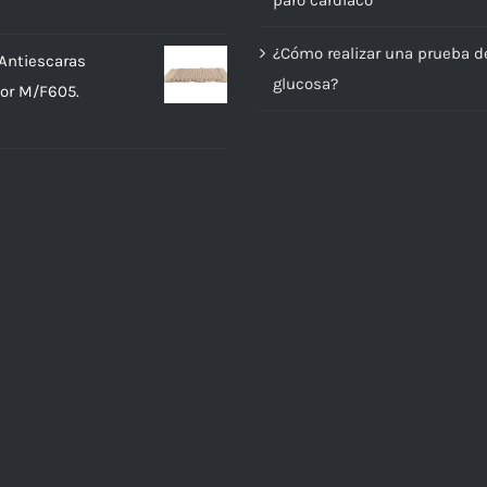
¿Cómo realizar una prueba d
Antiescaras
glucosa?
or M/F605.