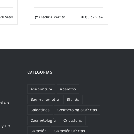
ck View
Añadir al carrito
Quick View
CATEGORÍAS
Acupuntura
Aparatos
Baumanómetro
Blanda
ntura
Calcetines
Cosmetologia Ofertas
Cosmetología
Cristaleria
o y un
Curación
Curación Ofertas