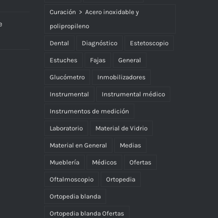
Curación > Acero inoxidable y
e
polipropileno
Dental
Diagnóstico
Estetoscopio
Estuches
Fajas
General
Glucómetro
Inmobilizadores
Instrumental
Instrumental médico
Instrumentos de medición
Laboratorio
Material de Vidrio
Material en General
Medias
Mueblería
Médicos
Ofertas
Oftalmoscopio
Ortopedia
Ortopedia blanda
Ortopedia blanda Ofertas