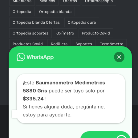
Mueblería
Médicos
Ofertas
Oftalmoscopio
Ortopedia
Ortopedia blanda
Ortopedia blanda Ofertas
Ortopedia dura
Ortopedia soportes
Oxímetro
Producto Covid
Productos Covid
Rodillera
Soportes
Termómetro
Uniforme
Uniformes
Vascular Compresión
Vibradores
¡Este
Baumanometro Medimetrics
5880 Gris
puede ser tuyo solo por
$335.24
!
Si tienes alguna duda, pregúntame,
estoy para ayudarte.
© Copyright
2026 | Aicmx Tienda | Todos los Derechos
Reservados | By
SC