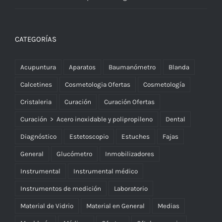
CATEGORÍAS
Acupuntura
Aparatos
Baumanómetro
Blanda
Calcetines
Cosmetologia Ofertas
Cosmetología
Cristaleria
Curación
Curación Ofertas
Curación > Acero inoxidable y polipropileno
Dental
Diagnóstico
Estetoscopio
Estuches
Fajas
General
Glucómetro
Inmobilizadores
Instrumental
Instrumental médico
Instrumentos de medición
Laboratorio
Material de Vidrio
Material en General
Medias