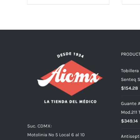
PRODUC
Tobiller
Senteq S
$
154.28
Guante A
Mod.211 
$
349.14
Suc. CDMX:
Motolinia No 5 Local 6 al 10
Antisept