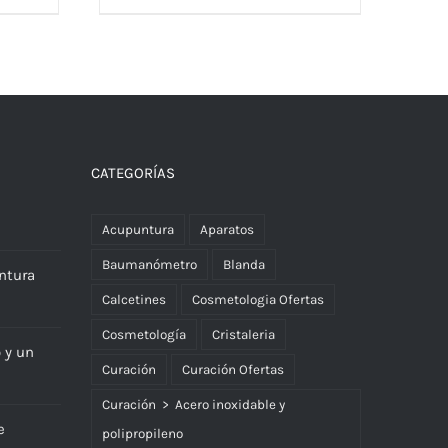
CATEGORÍAS
Acupuntura
Aparatos
Baumanómetro
Blanda
ntura
Calcetines
Cosmetologia Ofertas
Cosmetología
Cristaleria
o y un
Curación
Curación Ofertas
Curación > Acero inoxidable y
e
polipropileno