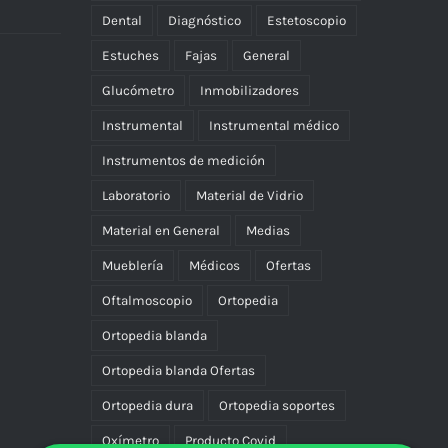
Dental
Diagnóstico
Estetoscopio
Estuches
Fajas
General
Glucómetro
Inmobilizadores
Instrumental
Instrumental médico
Instrumentos de medición
Laboratorio
Material de Vidrio
Material en General
Medias
Mueblería
Médicos
Ofertas
Oftalmoscopio
Ortopedia
Ortopedia blanda
Ortopedia blanda Ofertas
Ortopedia dura
Ortopedia soportes
Oxímetro
Producto Covid