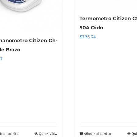
Termometro Citizen C
504 Oido
$
725.64
anometro Citizen Ch-
de Brazo
97
r al carrito
Quick View
Añadir al carrito
Qui