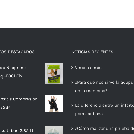
TOS DESTACADOS
NOTICIAS RECIENTES
a de Neopreno
Viruela símica
q1-F001 Ch
¿Para qué nos sirve la acupu
en la medicina?
rtritis Compresion
La diferencia entre un infart
T/Gde
paro cardíaco
¿Cómo realizar una prueba d
ico Jabon 3.85 Lt