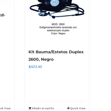
td-
Kit Bauma/Estetos Duplex
2600, Negro
$
423.40
ck View
Añadir al carrito
Quick View