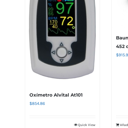
Baum
452 
$
915.
Oxímetro Alvital At101
$
854.86
Quick View
Añadi