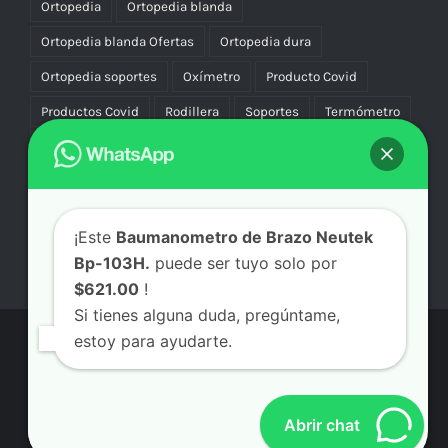
Ortopedia
Ortopedia blanda
Ortopedia blanda Ofertas
Ortopedia dura
Ortopedia soportes
Oxímetro
Producto Covid
Productos Covid
Rodillera
Soportes
Termómetro
Uniforme
Uniformes
Vascular Compresión
Vibradores
¡Este
Baumanometro de Brazo Neutek
Bp-103H.
puede ser tuyo solo por
$621.00
!
Si tienes alguna duda, pregúntame,
estoy para ayudarte.
© Copyright
2026 | Aicmx Tienda | Todos los Derechos
Reservados | By
SC
Abrir chat