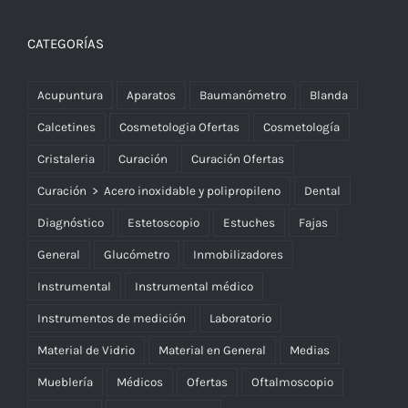
CATEGORÍAS
Acupuntura
Aparatos
Baumanómetro
Blanda
Calcetines
Cosmetologia Ofertas
Cosmetología
Cristaleria
Curación
Curación Ofertas
Curación > Acero inoxidable y polipropileno
Dental
Diagnóstico
Estetoscopio
Estuches
Fajas
General
Glucómetro
Inmobilizadores
Instrumental
Instrumental médico
Instrumentos de medición
Laboratorio
Material de Vidrio
Material en General
Medias
Mueblería
Médicos
Ofertas
Oftalmoscopio