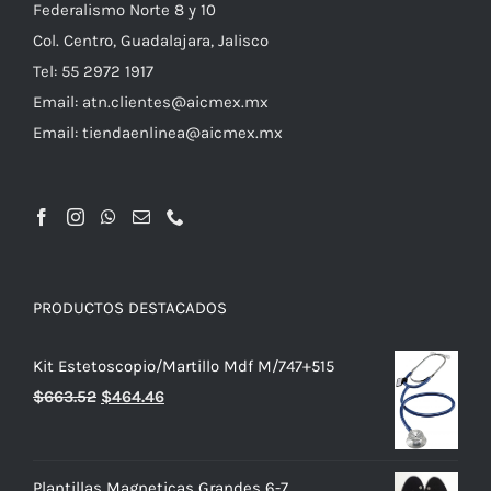
Federalismo Norte 8 y 10
Col. Centro, Guadalajara, Jalisco
Tel: 55 2972 1917
Email:
atn.clientes@aicmex.mx
Email:
tiendaenlinea@aicmex.mx
PRODUCTOS DESTACADOS
Kit Estetoscopio/Martillo Mdf M/747+515
El
El
$
663.52
$
464.46
precio
precio
original
actual
era:
es:
Plantillas Magneticas Grandes 6-7