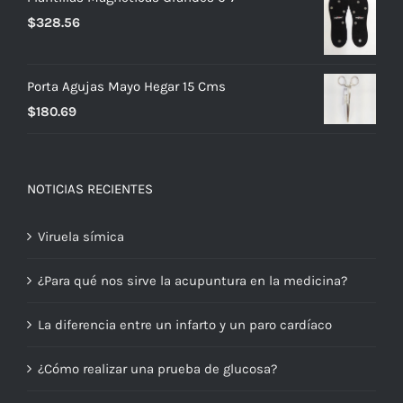
$663.52.
$464.46.
$
328.56
Porta Agujas Mayo Hegar 15 Cms
$
180.69
NOTICIAS RECIENTES
Viruela símica
¿Para qué nos sirve la acupuntura en la medicina?
La diferencia entre un infarto y un paro cardíaco
¿Cómo realizar una prueba de glucosa?