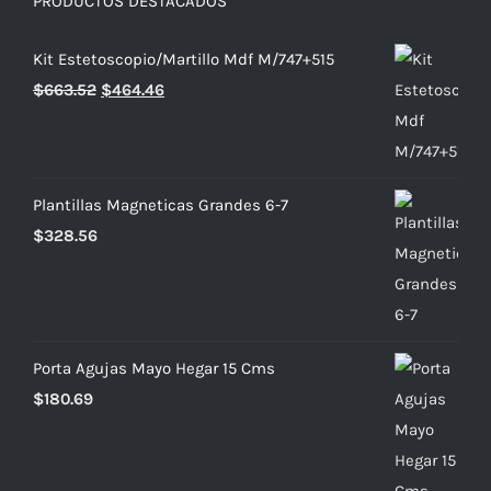
PRODUCTOS DESTACADOS
Kit Estetoscopio/Martillo Mdf M/747+515
El
El
$
663.52
$
464.46
precio
precio
original
actual
era:
es:
Plantillas Magneticas Grandes 6-7
$663.52.
$464.46.
$
328.56
Porta Agujas Mayo Hegar 15 Cms
$
180.69