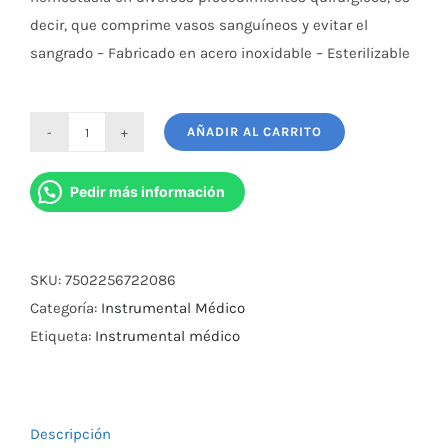
decir, que comprime vasos sanguíneos y evitar el
sangrado – Fabricado en acero inoxidable – Esterilizable
AÑADIR AL CARRITO
Pinza
Rochester
Pedir más información
Ochsner
18Cm
Curva
SKU:
7502256722086
cantidad
Categoría:
Instrumental Médico
Etiqueta:
Instrumental médico
Descripción