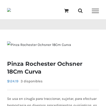
Saltar
al
contenido
Pinza Rochester Ochsner
18Cm Curva
$
124.19
3 disponibles
Se usa en cirugía para traccionar, sujetar, para efectuar
hemostasia en diversos procedimientos quirúrgicos, es