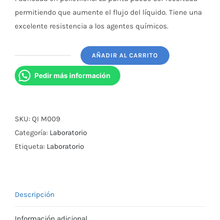
permitiendo que aumente el flujo del líquido. Tiene una
excelente resistencia a los agentes químicos.
AÑADIR AL CARRITO
Piceta
Integral
Pedir más información
1000
Ml
Boca
SKU:
QI M009
Angosta
Categoría:
Laboratorio
cantidad
Etiqueta:
Laboratorio
Descripción
Información adicional