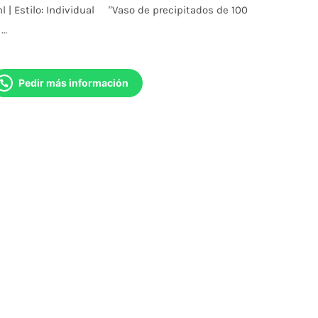
 | Estilo: Individual "Vaso de precipitados de 100
 …
Pedir más información