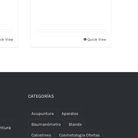
ck View
Quick View
CATEGORÍAS
Acupuntura
Aparatos
Baumanómetro
Blanda
ntura
Calcetines
Cosmetologia Ofertas