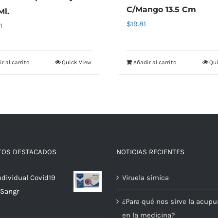
C/Mango 13.5 Cm
Ml.
$
19.81
1
r al carrito
Quick View
Añadir al carrito
Qui
TOS DESTACADOS
NOTICIAS RECIENTES
ndividual Covid19
Viruela símica
 Sangr
¿Para qué nos sirve la acupu
en la medicina?