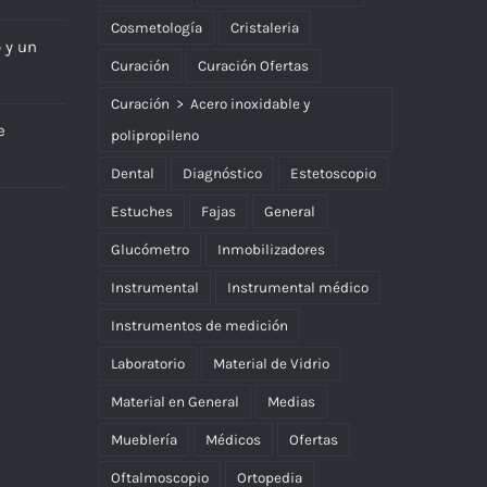
Cosmetología
Cristaleria
o y un
Curación
Curación Ofertas
Curación > Acero inoxidable y
e
polipropileno
Dental
Diagnóstico
Estetoscopio
Estuches
Fajas
General
Glucómetro
Inmobilizadores
Instrumental
Instrumental médico
Instrumentos de medición
Laboratorio
Material de Vidrio
Material en General
Medias
Mueblería
Médicos
Ofertas
Oftalmoscopio
Ortopedia