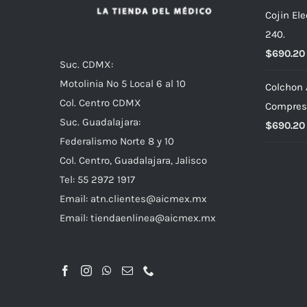
Cojin El
240.
$
690.20
Suc. CDMX:
Motolinia No 5 Local 6 al 10
Colchon 
Col. Centro CDMX
Compres
Suc. Guadalajara:
$
690.20
Federalismo Norte 8 y 10
Col. Centro, Guadalajara, Jalisco
Tel: 55 2972 1917
Email:
atn.clientes@aicmex.mx
Email:
tiendaenlinea@aicmex.mx