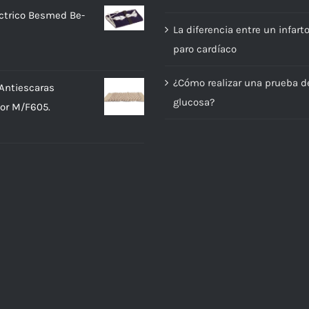
ectrico Besmed Be-
La diferencia entre un infart
paro cardíaco
¿Cómo realizar una prueba d
Antiescaras
glucosa?
or M/F605.