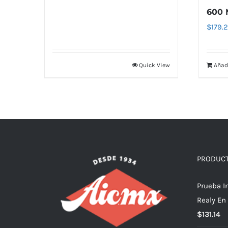
600 
$
179.2
Quick View
Añadi
PRODUC
Prueba I
Realy En
$
131.14