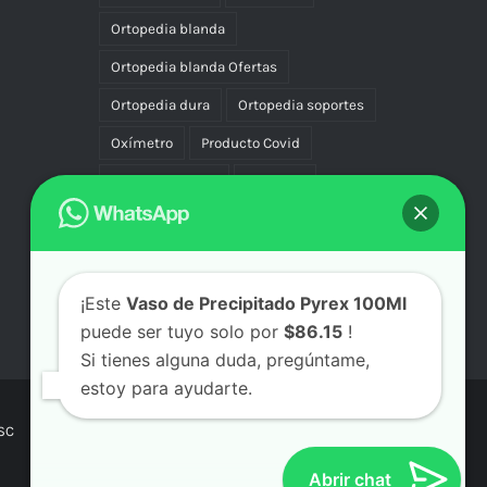
Ortopedia blanda
Ortopedia blanda Ofertas
Ortopedia dura
Ortopedia soportes
Oxímetro
Producto Covid
Productos Covid
Rodillera
Soportes
Termómetro
Uniforme
Uniformes
Vascular Compresión
Vibradores
¡Este
Vaso de Precipitado Pyrex 100Ml
puede ser tuyo solo por
$86.15
!
Si tienes alguna duda, pregúntame,
estoy para ayudarte.
SC
Abrir chat