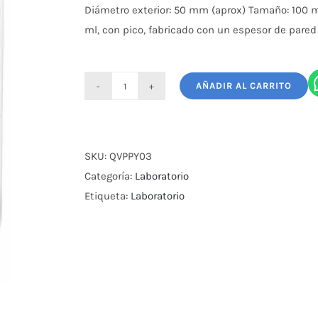
Diámetro exterior: 50 mm (aprox) Tamaño: 100 ml
ml, con pico, fabricado con un espesor de pared
AÑADIR AL CARRITO
Vaso
de
Precipitado
Pyrex
SKU:
QVPPY03
100Ml
Categoría:
Laboratorio
cantidad
Etiqueta:
Laboratorio