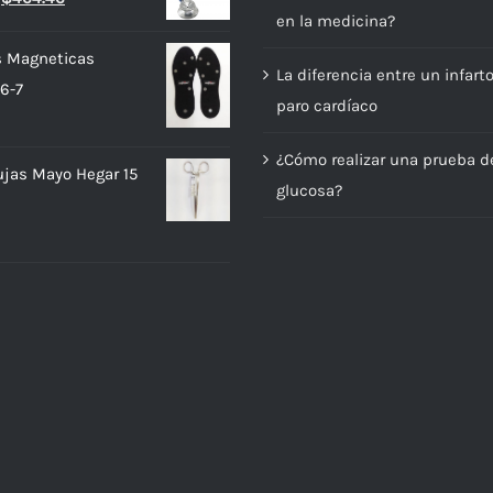
en la medicina?
precio
precio
original
actual
as Magneticas
La diferencia entre un infart
era:
es:
6-7
paro cardíaco
$663.52.
$464.46.
¿Cómo realizar una prueba d
ujas Mayo Hegar 15
glucosa?