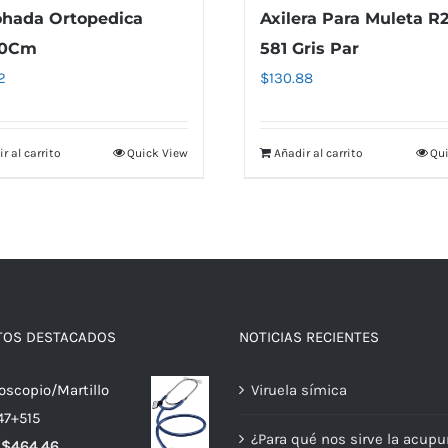
hada Ortopedica
Axilera Para Muleta R
20Cm
581 Gris Par
2
$
130.88
r al carrito
Quick View
Añadir al carrito
Qui
TOS DESTACADOS
NOTICIAS RECIENTES
toscopio/Martillo
Viruela símica
47+515
¿Para qué nos sirve la acupu
El
El
$
464.46