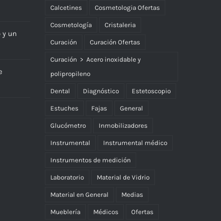
Calcetines
Cosmetologia Ofertas
Cosmetología
Cristaleria
o y un
Curación
Curación Ofertas
Curación > Acero inoxidable y
e
polipropileno
Dental
Diagnóstico
Estetoscopio
Estuches
Fajas
General
Glucómetro
Inmobilizadores
Instrumental
Instrumental médico
Instrumentos de medición
Laboratorio
Material de Vidrio
Material en General
Medias
Mueblería
Médicos
Ofertas