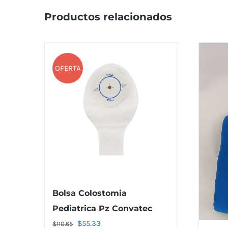
Productos relacionados
OFERTA
Bolsa Colostomia
Pediatrica Pz Convatec
El
El
$
55.33
$
110.65