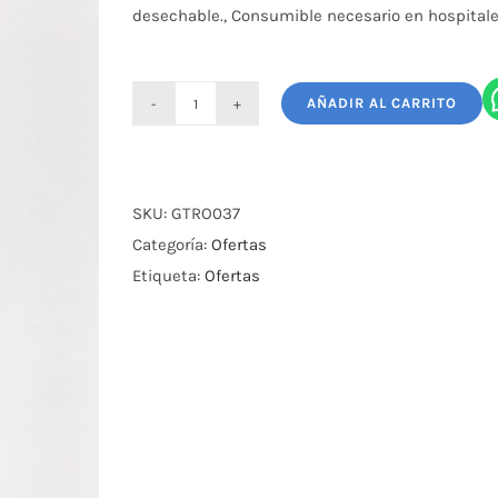
desechable., Consumible necesario en hospitales
AÑADIR AL CARRITO
Cateter
Para
Succion
de
SKU:
GTRO037
Flemas
Categoría:
Ofertas
#
Etiqueta:
Ofertas
14
cantidad