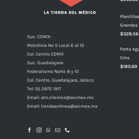
Plantill
Grandes 
$
328.56
Suc. CDMX:
Motolinia No 5 Local 6 al 10
Porta Ag
Col. Centro CDMX
Cms
Suc. Guadalajara:
$
180.69
Federalismo Norte 8 y 10
Col. Centro, Guadalajara, Jalisco
Tel: 55 2972 1917
Email:
atn.clientes@aicmex.mx
Email:
tiendaenlinea@aicmex.mx