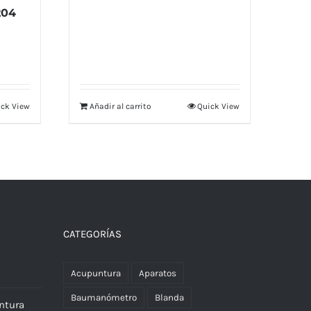
204
ck View
Añadir al carrito
Quick View
CATEGORÍAS
Acupuntura
Aparatos
Baumanómetro
Blanda
ntura