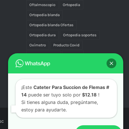
Oftalmoscopio
Ortopedia
Ortopedia blanda
Ortopedia blanda Ofertas
Ortopedia dura
Ortopedia soportes
Oxímetro
Producto Covid
Productos Covid
Rodillera
Soportes
Termómetro
Uniforme
Uniformes
Vascular Compresión
Vibradores
¡Este
Cateter Para Succion de Flemas #
14
puede ser tuyo solo por
$12.18
!
Si tienes alguna duda, pregúntame,
estoy para ayudarte.
SC