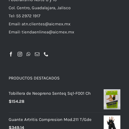
Col. Centro, Guadalajara, Jalisco
Tel: 55 2972 1917
Email:
atn.clientes@aicmex.mx
Email:
tiendaenlinea@aicmex.mx
PRODUCTOS DESTACADOS
Tobillera de Neopreno Senteq Sq1-F001 Ch
$
154.28
Guante Artritis Compresion Mod.211 T/Gde
$
349.14