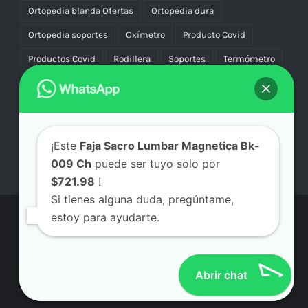
Ortopedia blanda Ofertas
Ortopedia dura
Ortopedia soportes
Oxímetro
Producto Covid
Productos Covid
Rodillera
Soportes
Termómetro
Uniforme
Uniformes
Vascular Compresión
Vibradores
¡Este
Faja Sacro Lumbar Magnetica Bk-
009 Ch
puede ser tuyo solo por
$721.98
!
Si tienes alguna duda, pregúntame,
estoy para ayudarte.
© Copyright
2026 | Aicmx Tienda | Todos los Derechos
Reservados | By
SC
Abrir chat