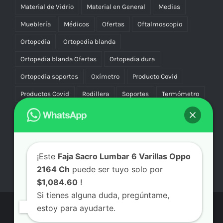
Material de Vidrio
Material en General
Medias
Mueblería
Médicos
Ofertas
Oftalmoscopio
Ortopedia
Ortopedia blanda
Ortopedia blanda Ofertas
Ortopedia dura
Ortopedia soportes
Oxímetro
Producto Covid
Productos Covid
Rodillera
Soportes
Termómetro
Uniforme
Uniformes
Vascular Compresión
Vibradores
¡Este
Faja Sacro Lumbar 6 Varillas Oppo
2164 Ch
puede ser tuyo solo por
$1,084.60
!
Si tienes alguna duda, pregúntame,
estoy para ayudarte.
© Copyright
2026 | Aicmx Tienda | Todos los Derechos