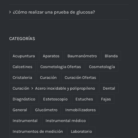
¿Cómo realizar una prueba de glucosa?
CATEGORÍAS
Acupuntura
Aparatos
Baumanómetro
Blanda
Calcetines
Cosmetologia Ofertas
Cosmetología
Cristaleria
Curación
Curación Ofertas
Curación > Acero inoxidable y polipropileno
Dental
Diagnóstico
Estetoscopio
Estuches
Fajas
General
Glucómetro
Inmobilizadores
Instrumental
Instrumental médico
Instrumentos de medición
Laboratorio