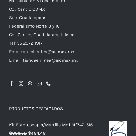
Motolinia No 5 Local 6 al 10
Col. Centro CDMX
Suc. Guadalajara:
Federalismo Norte 8 y 10
Col. Centro, Guadalajara, Jalisco
Tel: 55 2972 1917
Email:
atn.clientes@aicmex.mx
Email:
tiendaenlinea@aicmex.mx
PRODUCTOS DESTACADOS
Kit Estetoscopio/Martillo Mdf M/747+515
El
El
$
663.52
$
464.46