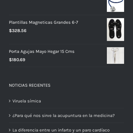
precio
precio
original
actual
era:
es:
Plantillas Magneticas Grandes 6-7
$663.52.
$464.46.
$
328.56
Porta Agujas Mayo Hegar 15 Cms
$
180.69
NOTICIAS RECIENTES
Viruela símica
¿Para qué nos sirve la acupuntura en la medicina?
La diferencia entre un infarto y un paro cardíaco