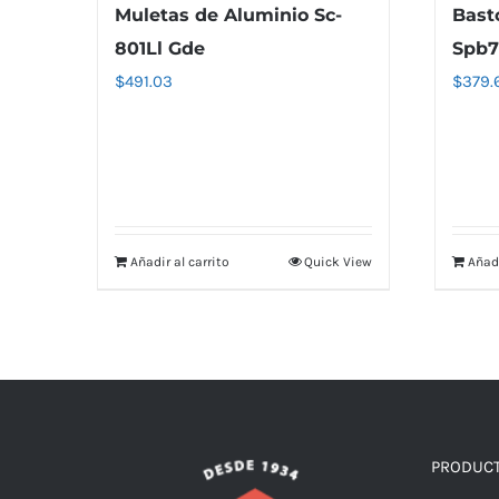
Muletas de Aluminio Sc-
Bast
801Ll Gde
Spb7
$
491.03
$
379.
Añadir al carrito
Quick View
Añadi
PRODUC