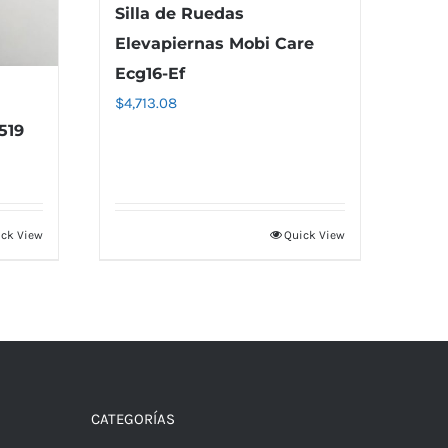
Silla de Ruedas
Elevapiernas Mobi Care
Ecg16-Ef
$
4,713.08
519
ck View
Quick View
CATEGORÍAS