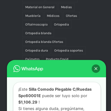
Material en General
Medias
Mueblería
Médicos
Ofertas
Oftalmoscopio
Ortopedia
Ortopedia blanda
Ortopedia blanda Ofertas
Ortopedia dura
Ortopedia soportes
Oxímetro
Producto Covid
Productos Covid
Rodillera
Soportes
Termómetro
Uniforme
Uniformes
Vascular Compresión
¡Este
Silla Comodo Plegable C/Ruedas
Vibradores
Spc60001E
puede ser tuyo solo por
$1,106.29
!
Si tienes alguna duda, pregúntame,