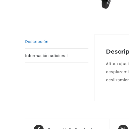
Descripción
Descri
Información adicional
Altura ajus
desplazamie
deslizamie