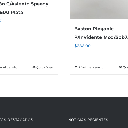
ón C/Asiento Speedy
500 Plata
61
Baston Plegable
P/Invidente Mod/Spb7
$
232.00
r al carrito
Quick View
Añadir al carrito
Qui
TOS DESTACADOS
NOTICIAS RECIENTES