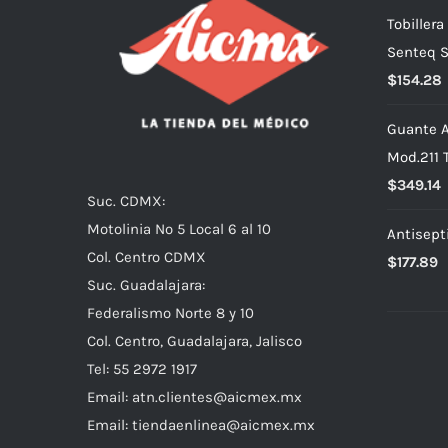
Tobiller
Senteq S
$
154.28
Guante A
Mod.211 
$
349.14
Suc. CDMX:
Motolinia No 5 Local 6 al 10
Antisept
Col. Centro CDMX
$
177.89
Suc. Guadalajara:
Federalismo Norte 8 y 10
Col. Centro, Guadalajara, Jalisco
Tel: 55 2972 1917
Email:
atn.clientes@aicmex.mx
Email:
tiendaenlinea@aicmex.mx