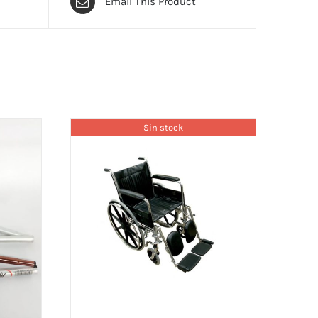
Email This Product
Sin stock