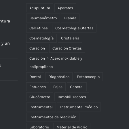
Acupuntura
Aparatos
Baumanómetro
Blanda
ntura
Calcetines
Cosmetologia Ofertas
Cosmetología
Cristaleria
o y un
Curación
Curación Ofertas
Curación > Acero inoxidable y
e
polipropileno
Dental
Diagnóstico
Estetoscopio
Estuches
Fajas
General
Glucómetro
Inmobilizadores
Instrumental
Instrumental médico
Instrumentos de medición
Laboratorio
Material de Vidrio