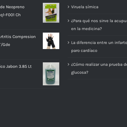
a de Neopreno
Viruela símica
q1-F001 Ch
¿Para qué nos sirve la acupu
en la medicina?
rtritis Compresion
La diferencia entre un infart
T/Gde
paro cardíaco
¿Cómo realizar una prueba d
ico Jabon 3.85 Lt
glucosa?