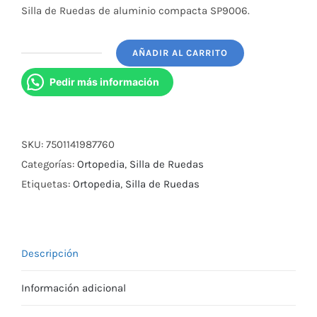
Silla de Ruedas de aluminio compacta SP9006.
AÑADIR AL CARRITO
Silla
de
Pedir más información
Ruedas
de
Aluminio
SKU:
7501141987760
Compacta
Categorías:
Ortopedia
,
Silla de Ruedas
Sp9006.
Etiquetas:
Ortopedia
,
Silla de Ruedas
cantidad
Descripción
Información adicional