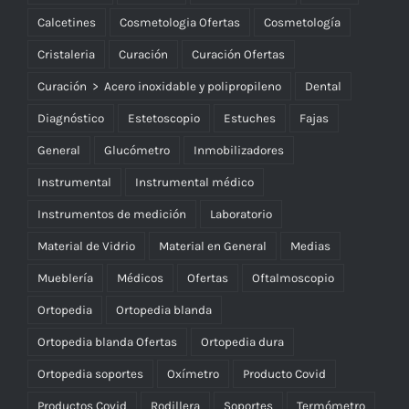
Calcetines
Cosmetologia Ofertas
Cosmetología
Cristaleria
Curación
Curación Ofertas
Curación > Acero inoxidable y polipropileno
Dental
Diagnóstico
Estetoscopio
Estuches
Fajas
General
Glucómetro
Inmobilizadores
Instrumental
Instrumental médico
Instrumentos de medición
Laboratorio
Material de Vidrio
Material en General
Medias
Mueblería
Médicos
Ofertas
Oftalmoscopio
Ortopedia
Ortopedia blanda
Ortopedia blanda Ofertas
Ortopedia dura
Ortopedia soportes
Oxímetro
Producto Covid
Productos Covid
Rodillera
Soportes
Termómetro