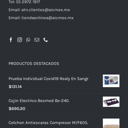
Tel: 55 2972 1917
Email:
atn.clientes@aicmex.mx
Email:
tiendaenlinea@aicmex.mx
PRODUCTOS DESTACADOS
Prueba Individual Covid19 Realy En Sangr
$
131.14
Cojin Electrico Besmed Be-240.
$
690.20
Colchon Antiescaras Compresor M/F605.