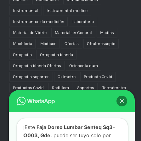
Instrumental
Instrumental médico
Instrumentos de medición
Laboratorio
Material de Vidrio
Material en General
Medias
Mueblería
Médicos
Ofertas
Oftalmoscopio
Ortopedia
Ortopedia blanda
Ortopedia blanda Ofertas
Ortopedia dura
Ortopedia soportes
Oxímetro
Producto Covid
Productos Covid
Rodillera
Soportes
Termómetro
Uniforme
Uniformes
Vascular Compresión
Vibradores
¡Este
Faja Dorso Lumbar Senteq Sq3-
O003, Gde.
puede ser tuyo solo por