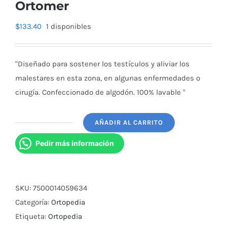
Ortomer
$
133.40
1 disponibles
"Diseñado para sostener los testículos y aliviar los
malestares en esta zona, en algunas enfermedades o
cirugía. Confeccionado de algodón. 100% lavable "
AÑADIR AL CARRITO
Suspensorio
Clinico
Pedir más información
Gde
Ortomer
cantidad
SKU:
7500014059634
Categoría:
Ortopedia
Etiqueta:
Ortopedia