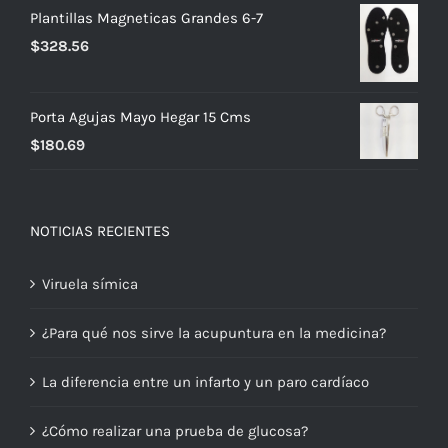
era:
es:
Plantillas Magneticas Grandes 6-7
$663.52.
$464.46.
$
328.56
Porta Agujas Mayo Hegar 15 Cms
$
180.69
NOTICIAS RECIENTES
Viruela símica
¿Para qué nos sirve la acupuntura en la medicina?
La diferencia entre un infarto y un paro cardíaco
¿Cómo realizar una prueba de glucosa?