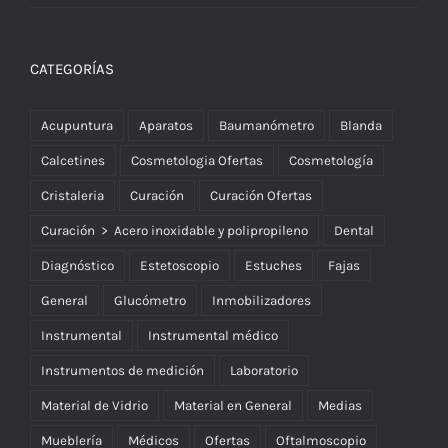
CATEGORÍAS
Acupuntura
Aparatos
Baumanómetro
Blanda
Calcetines
Cosmetologia Ofertas
Cosmetología
Cristaleria
Curación
Curación Ofertas
Curación > Acero inoxidable y polipropileno
Dental
Diagnóstico
Estetoscopio
Estuches
Fajas
General
Glucómetro
Inmobilizadores
Instrumental
Instrumental médico
Instrumentos de medición
Laboratorio
Material de Vidrio
Material en General
Medias
Mueblería
Médicos
Ofertas
Oftalmoscopio