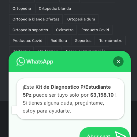
Ortopedia
Ortopedia blanda
Ortopedia blanda Ofertas
Ortopedia dura
Ortopedia soportes
Oxímetro
Producto Covid
Productos Covid
Rodillera
Soportes
Termómetro
Uniforme
Uniformes
Vascular Compresión
Vibradores
¡Este
Kit de Diagnostico P/Estudiante
5Pz
puede ser tuyo solo por
$3,158.10
!
Si tienes alguna duda, pregúntame,
estoy para ayudarte.
© Copyright
2026 | Aicmx Tienda | Todos los Derechos
Reservados | By
SC
Abrir chat