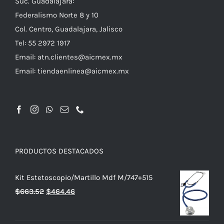
Suc. Guadalajara:
Federalismo Norte 8 y 10
Col. Centro, Guadalajara, Jalisco
Tel: 55 2972 1917
Email:
atn.clientes@aicmex.mx
Email:
tiendaenlinea@aicmex.mx
PRODUCTOS DESTACADOS
Kit Estetoscopio/Martillo Mdf M/747+515
El
El
$
663.52
$
464.46
precio
precio
original
actual