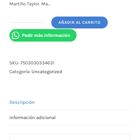
Martillo Taylor. Ma…
AÑADIR AL CARRITO
Kit
de
Pedir más información
Diagnostico
P/Estudiante
5Pz
SKU:
7503030334631
cantidad
Categoría:
Uncategorized
Descripción
Información adicional