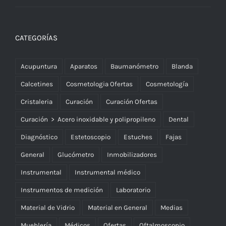
CATEGORÍAS
Acupuntura
Aparatos
Baumanómetro
Blanda
Calcetines
Cosmetologia Ofertas
Cosmetología
Cristaleria
Curación
Curación Ofertas
Curación > Acero inoxidable y polipropileno
Dental
Diagnóstico
Estetoscopio
Estuches
Fajas
General
Glucómetro
Inmobilizadores
Instrumental
Instrumental médico
Instrumentos de medición
Laboratorio
Material de Vidrio
Material en General
Medias
Mueblería
Médicos
Ofertas
Oftalmoscopio