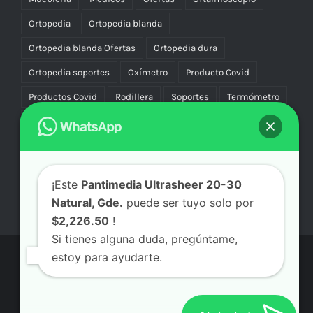
Ortopedia
Ortopedia blanda
Ortopedia blanda Ofertas
Ortopedia dura
Ortopedia soportes
Oxímetro
Producto Covid
Productos Covid
Rodillera
Soportes
Termómetro
Uniforme
Uniformes
Vascular Compresión
Vibradores
¡Este
Pantimedia Ultrasheer 20-30
Natural, Gde.
puede ser tuyo solo por
$2,226.50
!
Si tienes alguna duda, pregúntame,
estoy para ayudarte.
© Copyright
2026 | Aicmx Tienda | Todos los Derechos
Reservados | By
SC