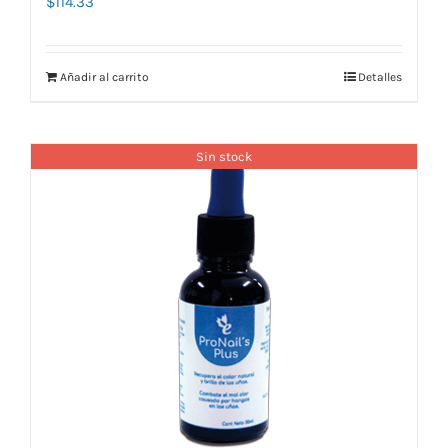
$
114.33
Añadir al carrito
Detalles
Sin stock