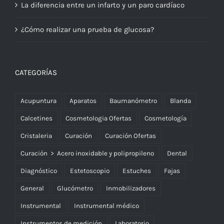
La diferencia entre un infarto y un paro cardíaco
¿Cómo realizar una prueba de glucosa?
CATEGORÍAS
Acupuntura
Aparatos
Baumanómetro
Blanda
Calcetines
Cosmetologia Ofertas
Cosmetología
Cristaleria
Curación
Curación Ofertas
Curación > Acero inoxidable y polipropileno
Dental
Diagnóstico
Estetoscopio
Estuches
Fajas
General
Glucómetro
Inmobilizadores
Instrumental
Instrumental médico
Instrumentos de medición
Laboratorio