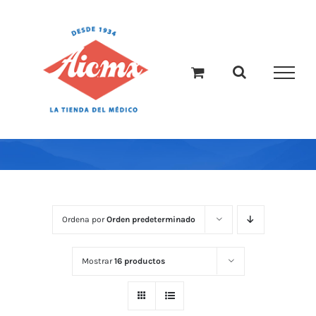
Saltar
al
contenido
Ordena por
Orden predeterminado
Mostrar
16 productos