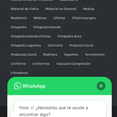
Material de Vidrio
Material en General
Medias
Mueblería
Médicos
Ofertas
Oftalmoscopio
Ortopedia
Ortopedia blanda
Ortopedia blanda Ofertas
Ortopedia dura
Ortopedia soportes
Oxímetro
Producto Covid
Productos Covid
Rodillera
Soportes
Termómetro
Uniforme
Uniformes
Vascular Compresión
Vibradores
Hola
¿Necesitas que te ayude a
encontrar algo?