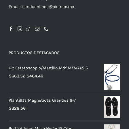
Email:
tiendaenlinea@aicmex.mx
PRODUCTOS DESTACADOS
Kit Estetoscopio/Martillo Mdf M/747+515
El
El
$
663.52
$
464.46
precio
precio
original
actual
era:
es:
Plantillas Magneticas Grandes 6-7
$663.52.
$464.46.
$
328.56
Porta Agujas Mayo Hegar 15 Cms