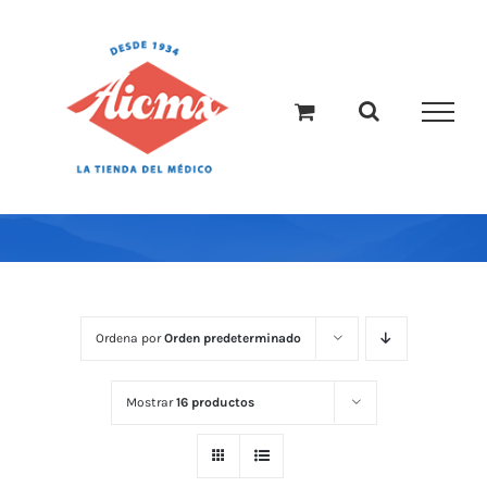
Saltar
al
contenido
Ordena por
Orden predeterminado
Mostrar
16 productos