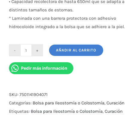
• Capacidad recolectora de hasta 650ml que se adapta a
distintos tamaños de estomas.
* Laminada con una barrera protectora con adhesivo
hidrocoloide integrado a la bolsa que se adhiere a la piel.
AÑADIR AL CARRITO
Bolsa
De
Pedir más información
Ilostomia
O
Colostomia
SKU:
7501141904071
cantidad
Categorías:
Bolsa para Ileostomía o Colostomía
,
Curación
Etiquetas:
Bolsa para Ileostomía o Colostomía
,
Curación