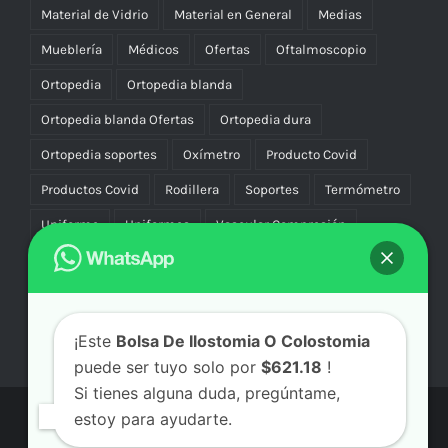
Material de Vidrio
Material en General
Medias
Mueblería
Médicos
Ofertas
Oftalmoscopio
Ortopedia
Ortopedia blanda
Ortopedia blanda Ofertas
Ortopedia dura
Ortopedia soportes
Oxímetro
Producto Covid
Productos Covid
Rodillera
Soportes
Termómetro
Uniforme
Uniformes
Vascular Compresión
Vibradores
¡Este
Bolsa De Ilostomia O Colostomia
puede ser tuyo solo por
$621.18
!
Si tienes alguna duda, pregúntame,
estoy para ayudarte.
© Copyright
2026 | Aicmx Tienda | Todos los Derechos