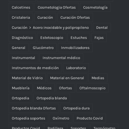
Calcetines
Cosmetologia Ofertas
Cosmetología
Cristaleria
Curación
Curación Ofertas
Curación > Acero inoxidable y polipropileno
Dental
Diagnóstico
Estetoscopio
Estuches
Fajas
General
Glucómetro
Inmobilizadores
Instrumental
Instrumental médico
Instrumentos de medición
Laboratorio
Material de Vidrio
Material en General
Medias
Mueblería
Médicos
Ofertas
Oftalmoscopio
Ortopedia
Ortopedia blanda
Ortopedia blanda Ofertas
Ortopedia dura
Ortopedia soportes
Oxímetro
Producto Covid
Productos Covid
Rodillera
Soportes
Termómetro