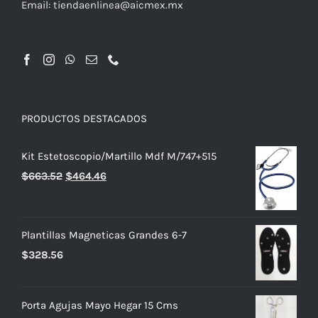
Email:
tiendaenlinea@aicmex.mx
PRODUCTOS DESTACADOS
Kit Estetoscopio/Martillo Mdf M/747+515
El
El
$
663.52
$
464.46
precio
precio
original
actual
era:
es:
Plantillas Magneticas Grandes 6-7
$663.52.
$464.46.
$
328.56
Porta Agujas Mayo Hegar 15 Cms