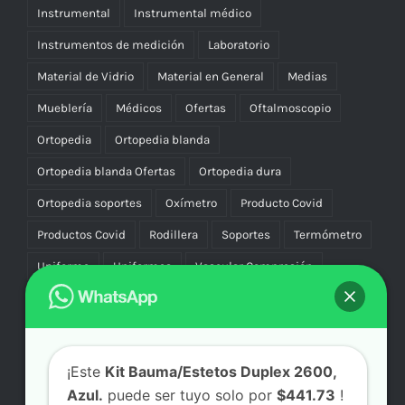
Instrumental
Instrumental médico
Instrumentos de medición
Laboratorio
Material de Vidrio
Material en General
Medias
Mueblería
Médicos
Ofertas
Oftalmoscopio
Ortopedia
Ortopedia blanda
Ortopedia blanda Ofertas
Ortopedia dura
Ortopedia soportes
Oxímetro
Producto Covid
Productos Covid
Rodillera
Soportes
Termómetro
Uniforme
Uniformes
Vascular Compresión
Vibradores
¡Este
Kit Bauma/Estetos Duplex 2600,
Azul.
puede ser tuyo solo por
$441.73
!