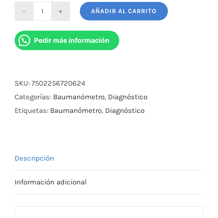
AÑADIR AL CARRITO
Kit
Bauma/Estetos
Pedir más información
Duplex
2600,
Azul.
SKU:
7502256720624
cantidad
Categorías:
Baumanómetro
,
Diagnóstico
Etiquetas:
Baumanómetro
,
Diagnóstico
Descripción
Información adicional