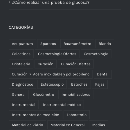
¿Cómo realizar una prueba de glucosa?
CATEGORÍAS
Acupuntura
Aparatos
Baumanómetro
Blanda
Calcetines
Cosmetologia Ofertas
Cosmetología
Cristaleria
Curación
Curación Ofertas
Curación > Acero inoxidable y polipropileno
Dental
Diagnóstico
Estetoscopio
Estuches
Fajas
General
Glucómetro
Inmobilizadores
Instrumental
Instrumental médico
Instrumentos de medición
Laboratorio
Material de Vidrio
Material en General
Medias