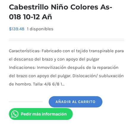
Cabestrillo Niño Colores As-
018 10-12 Añ
$
139.48
1 disponibles
Características: Fabricado con el tejido transpirable para
el descanso del brazo y con apoyo del pulgar
Indicaciones: Inmovilización después de la reparación
del brazo con apoyo del pulgar. Dislocación/ subluxación
de hombro. Talla: 4/6 6/8 1…
AÑADIR AL CARRITO
Cabestrillo
Niño
Pedir más información
Colores
As-