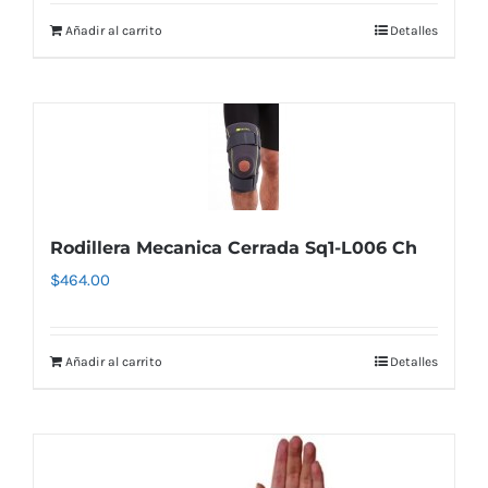
original
actual
Añadir al carrito
Detalles
era:
es:
$263.55.
$184.49.
Rodillera Mecanica Cerrada Sq1-L006 Ch
$
464.00
Añadir al carrito
Detalles