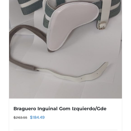
Braguero Inguinal Gom Izquierdo/Gde
El
El
$
184.49
$
263.55
precio
precio