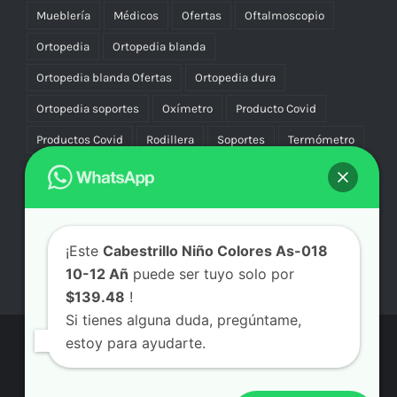
Mueblería
Médicos
Ofertas
Oftalmoscopio
Ortopedia
Ortopedia blanda
Ortopedia blanda Ofertas
Ortopedia dura
Ortopedia soportes
Oxímetro
Producto Covid
Productos Covid
Rodillera
Soportes
Termómetro
Uniforme
Uniformes
Vascular Compresión
Vibradores
¡Este
Cabestrillo Niño Colores As-018
10-12 Añ
puede ser tuyo solo por
$139.48
!
Si tienes alguna duda, pregúntame,
estoy para ayudarte.
© Copyright
2026 | Aicmx Tienda | Todos los Derechos
Reservados | By
SC