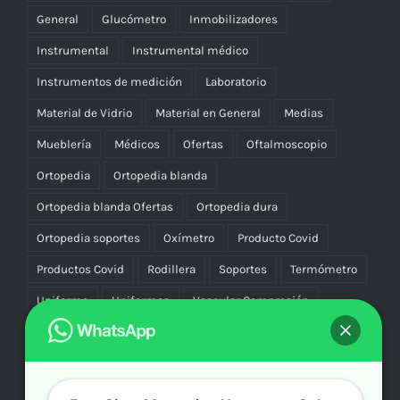
General
Glucómetro
Inmobilizadores
Instrumental
Instrumental médico
Instrumentos de medición
Laboratorio
Material de Vidrio
Material en General
Medias
Mueblería
Médicos
Ofertas
Oftalmoscopio
Ortopedia
Ortopedia blanda
Ortopedia blanda Ofertas
Ortopedia dura
Ortopedia soportes
Oxímetro
Producto Covid
Productos Covid
Rodillera
Soportes
Termómetro
Uniforme
Uniformes
Vascular Compresión
Vibradores