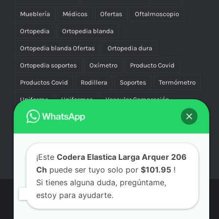
Mueblería
Médicos
Ofertas
Oftalmoscopio
Ortopedia
Ortopedia blanda
Ortopedia blanda Ofertas
Ortopedia dura
Ortopedia soportes
Oxímetro
Producto Covid
Productos Covid
Rodillera
Soportes
Termómetro
Uniforme
Uniformes
Vascular Compresión
Vibradores
¡Este
Codera Elastica Larga Arquer 206
Ch
puede ser tuyo solo por
$101.95
!
Si tienes alguna duda, pregúntame,
estoy para ayudarte.
© Copyright
2026 | Aicmx Tienda | Todos los Derechos
Reservados | By
SC