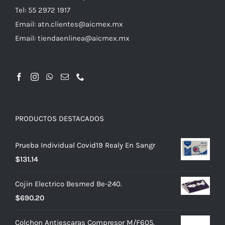
Tel: 55 2972 1917
Email:
atn.clientes@aicmex.mx
Email:
tiendaenlinea@aicmex.mx
PRODUCTOS DESTACADOS
Prueba Individual Covid19 Realy En Sangr
$
131.14
Cojin Electrico Besmed Be-240.
$
690.20
Colchon Antiescaras Compresor M/F605.