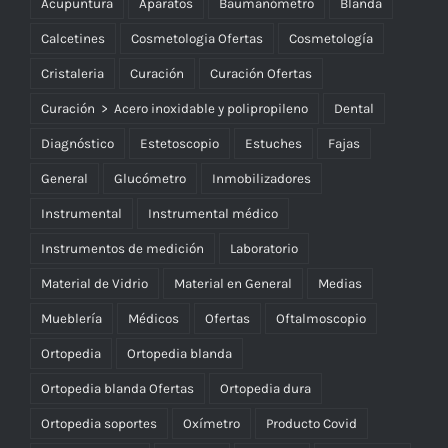
Acupuntura
Aparatos
Baumanómetro
Blanda
Calcetines
Cosmetologia Ofertas
Cosmetología
Cristaleria
Curación
Curación Ofertas
Curación > Acero inoxidable y polipropileno
Dental
Diagnóstico
Estetoscopio
Estuches
Fajas
General
Glucómetro
Inmobilizadores
Instrumental
Instrumental médico
Instrumentos de medición
Laboratorio
Material de Vidrio
Material en General
Medias
Mueblería
Médicos
Ofertas
Oftalmoscopio
Ortopedia
Ortopedia blanda
Ortopedia blanda Ofertas
Ortopedia dura
Ortopedia soportes
Oxímetro
Producto Covid