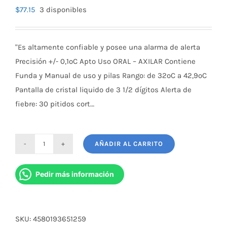
$
77.15
3 disponibles
"Es altamente confiable y posee una alarma de alerta
Precisión +/- 0,1ºC Apto Uso ORAL – AXILAR Contiene
Funda y Manual de uso y pilas Rango: de 32ºC a 42,9ºC
Pantalla de cristal liquido de 3 1/2 dígitos Alerta de
fiebre: 30 pitidos cort…
AÑADIR AL CARRITO
Termometro
Citizen
Pedir más información
Cta-
301
cantidad
SKU:
4580193651259